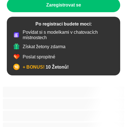
Zaregistrovat se
Po registraci budete moci:
Povídat si s modelkami v chatovacích
místnostech
Získat žetony zdarma
Poslat spropitné
+ BONUS!
10 Žetonů!
Anál
Arabky
Asijská
Babičky