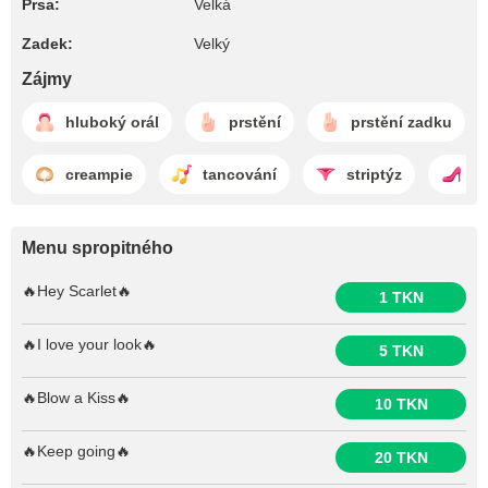
Prsa:
Velká
Zadek:
Velký
Zájmy
hluboký orál
prstění
prstění zadku
creampie
tancování
striptýz
ž
Menu spropitného
🔥Hey Scarlet🔥
1 TKN
🔥I love your look🔥
5 TKN
🔥Blow a Kiss🔥
10 TKN
🔥Keep going🔥
20 TKN