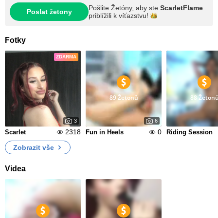
Pošlite Žetóny, aby ste
ScarletFlame
Poslat žetony
priblížili k
víťazstvu!
Fotky
ZDARMA
89 Žetonů
88 Žeton
3
6
2318
0
Scarlet
Fun in Heels
Riding Session
Zobrazit vše
Videa