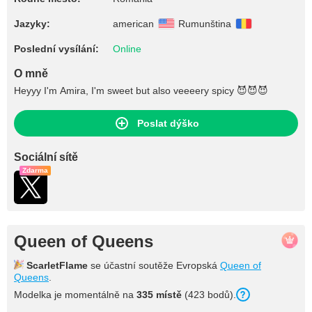
Jazyky:
american
Rumunština
Poslední vysílání:
Online
O mně
Heyyy I'm Amira, I'm sweet but also veeeery spicy 😈😈😈
Poslat dýško
Sociální sítě
Zdarma
Queen of Queens
ScarletFlame
se účastní soutěže Evropská
Queen of
Queens
.
Modelka je momentálně na
335 místě
(423 bodů).