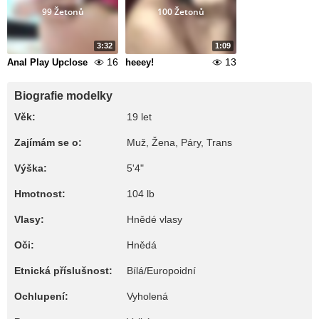
99 Žetonů
100 Žetonů
3:32
1:09
16
13
Anal Play Upclose
heeey!
Biografie modelky
Věk:
19 let
Zajímám se o:
Muž, Žena, Páry, Trans
Výška:
5'4"
Hmotnost:
104 lb
Vlasy:
Hnědé vlasy
Oči:
Hnědá
Etnická příslušnost:
Bílá/Europoidní
Ochlupení:
Vyholená