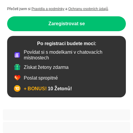
Přečetl jsem si
Pravidla a podmínky
a
Ochranu osobních údajů
.
Zaregistrovat se
Po registraci budete moci:
Povídat si s modelkami v chatovacích
místnostech
Získat žetony zdarma
Poslat spropitné
+ BONUS!
10 Žetonů!
Anál
Arabky