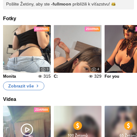
Pošlite Žetóny, aby ste
-fullmoon
priblížili k
víťazstvu!
Fotky
ZDARMA
ZDARMA
3
4
315
329
Monita
C:
For you
Zobrazit vše
Videa
ZDARMA
100 Žetonů
65 Žeton