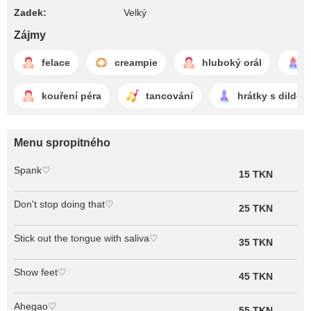
Zadek:
Velký
Zájmy
felace
creampie
hluboký orál
š
kouření péra
tancování
hrátky s dildem
Menu spropitného
Spank♡
15 TKN
Don't stop doing that♡
25 TKN
Stick out the tongue with saliva♡
35 TKN
Show feet♡
45 TKN
Ahegao♡
55 TKN