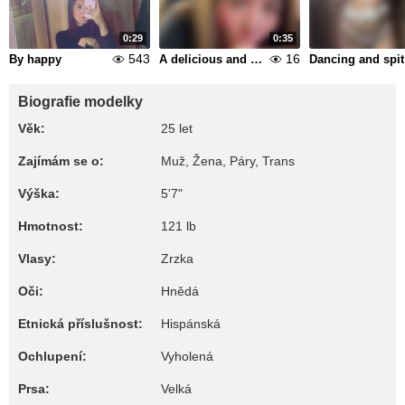
0:29
0:35
543
16
By happy
A delicious and sexy blowjob
Da
Biografie modelky
Věk:
25 let
Zajímám se o:
Muž, Žena, Páry, Trans
Výška:
5'7"
Hmotnost:
121 lb
Vlasy:
Zrzka
Oči:
Hnědá
Etnická příslušnost:
Hispánská
Ochlupení:
Vyholená
Prsa:
Velká