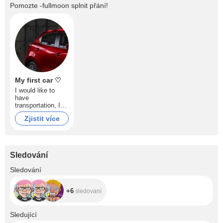
Pomozte
-fullmoon
splnit přání!
My first car ♡
I would like to
have
transportation, I
know it is a long-
Zjistit více
term goal, but it is
worth dreaming!
Sledování
+6
Sledování
+6
sledovaní
+2.3K
Sledující