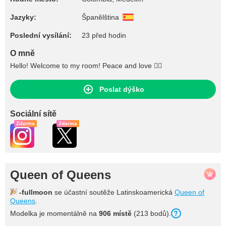
Jazyky:
Španělština
Poslední vysílání:
23 před hodin
O mně
Hello! Welcome to my room! Peace and love ✌🏻
Poslat dýško
Sociální sítě
Zdarma
Zdarma
Queen of Queens
-fullmoon
se účastní soutěže Latinskoamerická
Queen of
Queens
.
Modelka je momentálně na
906 místě
(213 bodů).